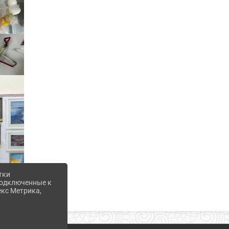
тки
 подключенные к
екс Метрика,