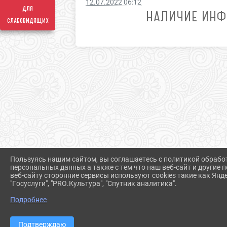
12.07.2022 06:12
для
НАЛИЧИЕ ИНФ
слабовидящих
Пользуясь нашим сайтом, вы соглашаетесь с политикой обрабо
персональных данных а также с тем что наш веб-сайт и другие
веб-сайту сторонние сервисы используют cookies такие как Янд
"Госуслуги", "PRO.Культура", "Спутник аналитика".
Подробнее
Подтверждаю