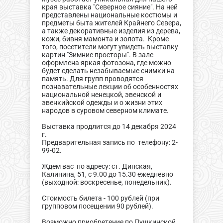
края выставка "Северное сияние". На ней
представлены национальные костюмы и
предметы быта жителей Крайнего Севера,
а также декоративные изделия из дерева,
кожи, бивня мамонта и золота. Кроме
того, посетители могут увидеть выставку
картин "Зимние просторы". В зале
оформлена яркая фотозона, где можно
будет сделать незабываемые снимки на
память. Для групп проводятся
познавательные лекции об особенностях
национальной ненецкой, эвенской и
эвенкийской одежды и о жизни этих
народов в суровом северном климате.
Выставка продлится до 14 декабря 2024
г.
Предварительная запись по телефону: 2-
99-02.
Ждем вас по адресу: ст. Динская,
Калинина, 51, с 9.00 до 15.30 ежедневно
(выходной: воскресенье, понедельник).
Стоимость билета - 100 рублей (при
групповом посещении 90 рублей).
Возможно приобретение по Пушкинской