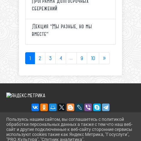
Программа долгосрочных
сбережений
Лекция "Мы разные, но мы
вместе"
1
2
3
4
...
9
10
»
Пользуясь нашим сайтом, вы соглашаетесь с политикой
обработки персональных данных а также с тем что наш веб-
2026 Г. IKM-DINSKOI.RU
сайт и другие подключенные к веб-сайту сторонние сервисы
ВХОД
используют cookies такие как Яндекс Метрика, "Госуслуги",
КАРТА САЙТА
"PRO.Культура", "Спутник аналитика".