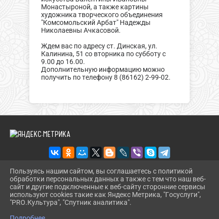
Монастыроной, а также картины
художника творческого объединения
"Комсомольский Арбат" Надежды
Николаевны Ачкасовой.
Ждем вас по адресу ст. Динская, ул.
Калинина, 51 со вторника по субботу с
9.00 до 16.00.
Дополнительную информацию можно
получить по телефону 8 (86162) 2-99-02.
Пользуясь нашим сайтом, вы соглашаетесь с политикой
обработки персональных данных а также с тем что наш веб-
2026 Г. IKM-DINSKOI.RU
сайт и другие подключенные к веб-сайту сторонние сервисы
ВХОД
используют cookies такие как Яндекс Метрика, "Госуслуги",
КАРТА САЙТА
"PRO.Культура", "Спутник аналитика".
^
ПОЛИТИКА ОБРАБОТКИ ПЕРСОНАЛЬНЫХ ДАННЫХ
Подробнее